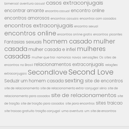
casos extraconjugais
bimensal
aventura casual
encontrar amante
encontro online
encontro casual
encontros amorosos
encontros casuais
encontros com casadas
encontros extraconjugais
encontro sexual
encontros online
encontros online gratis
encontros picantes
homem casado
mulher
Fantasias sexuais
casada
mulheres
mulher casada e infiel
casadas
mulher que trai
namorico
novas sensações
Os sites de
relacionamentos extraconjugais
encontros no Brasil
relações
Second Love
Secondlove
extraconjugais
sexting
Seduzir um homem casada
site de encontros
site de relacionamento
site de relacionamento extra-conjugal sério
site de
site de relacionamentos
relacionamento para casados
site
sites traicao
de traição
site de traição para casados
site para encontros
site traicao gratuito
traição conjugal
uma aventura
um site de encontros