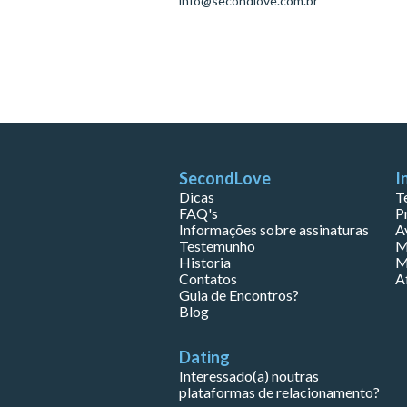
info@secondlove.com.br
SecondLove
I
Dicas
T
FAQ's
P
Informações sobre assinaturas
A
Testemunho
M
Historia
M
Contatos
A
Guia de Encontros?
Blog
Dating
Interessado(a) noutras
plataformas de relacionamento?