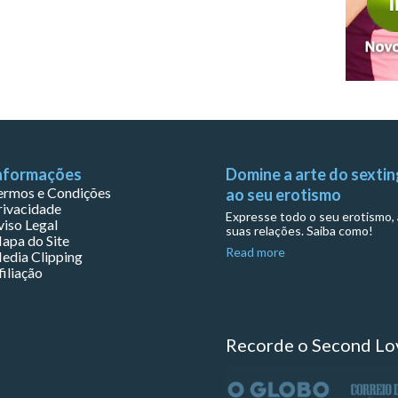
nformações
Domine a arte do sextin
ermos e Condições
ao seu erotismo
rivacidade
Expresse todo o seu erotismo, 
viso Legal
suas relações. Saiba como!
apa do Site
Read more
edia Clipping
filiação
Recorde o Second Lo