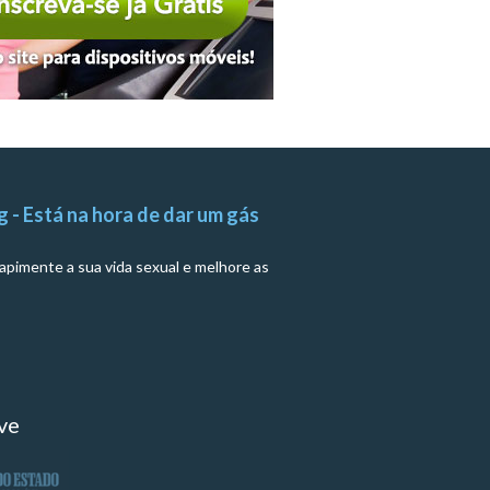
g - Está na hora de dar um gás
apimente a sua vida sexual e melhore as
ve